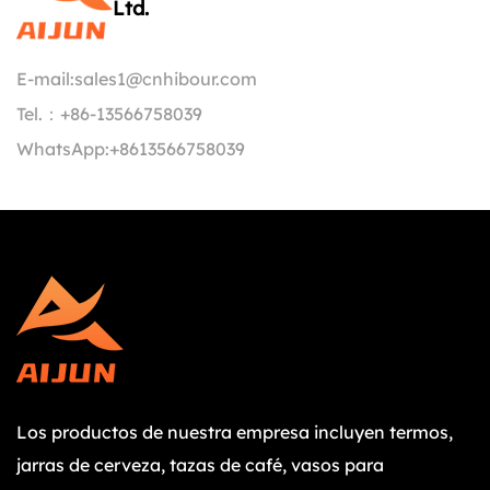
Ltd.
E-mail:
sales1@cnhibour.com
Tel.：
+86-13566758039
WhatsApp:
+8613566758039
Los productos de nuestra empresa incluyen termos,
jarras de cerveza, tazas de café, vasos para