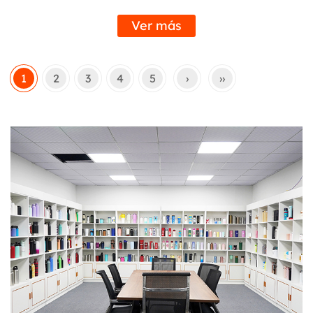
Ver más
1
2
3
4
5
›
››