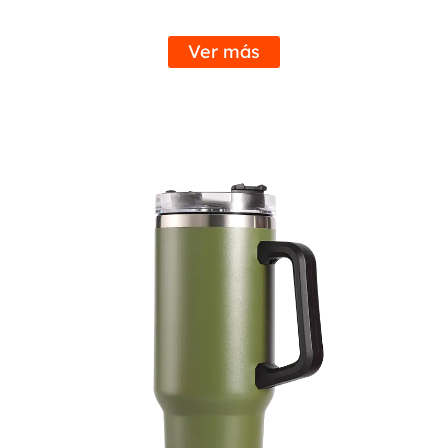
terreno accidentado o navegando por las concurridas
calles de la ciudad, puede confiar en que esta petaca
Ver más
aguantará cualquier aventura que se le presente. La
construcción robusta también significa que es
resistente a abolladuras, rayones y óxido, lo que
garantiza que se verá como nuevo en los años
venideros.
Diseño a prueba de fugas:
No hay nada peor que alcanzar la petaca y descubrir
que se ha derramado por todo el bolso o el coche. Con
nuestro termo, las fugas y derrames son cosa del
pasado. El innovador diseño a prueba de fugas
cuenta con una tapa segura que sella
herméticamente para evitar derrames accidentales,