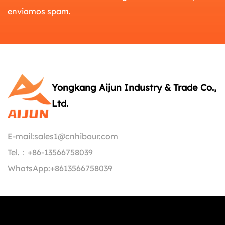
enviamos spam.
Yongkang Aijun Industry & Trade Co.,
Ltd.
E-mail:
sales1@cnhibour.com
Tel.：
+86-13566758039
WhatsApp:
+8613566758039