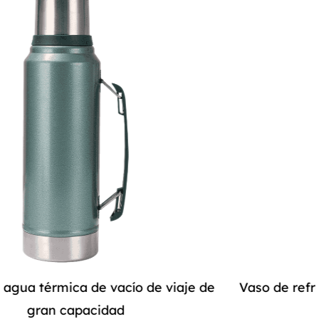
tacto sino que también proporciona un agarre
cómodo, incluso durante actividades exigentes.
Cada aspecto, desde su composición de acero
inoxidable 304 hasta su impecable acabado, dice
mucho de su calidad.
Rendimiento del aislamiento térmico:
Más allá de su atractivo estético y diseño práctico,
la botella de agua deportiva de acero inoxidable
304 para exteriores destaca por su función
principal: mantener sus bebidas a la temperatura
ideal. Ya sea que desee un refrescante sorbo de
agua fría después de un entrenamiento intenso o un
de
Vaso de refresco al vacío de verano con man
reconfortante trago de café caliente en una
de paja
caminata fría por la mañana, esta botella garantiza