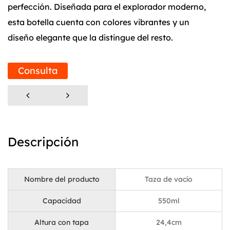
perfección. Diseñada para el explorador moderno,
esta botella cuenta con colores vibrantes y un
diseño elegante que la distingue del resto.
Diseño distintivo:
Consulta
El exterior de esta botella de agua no se trata sólo
de apariencia; es un testimonio de una ingeniería
reflexiva. Cada detalle ha sido elaborado
meticulosamente, desde su forma diseñada a
Descripción
medida hasta sus funciones fáciles de usar. Ya sea
que estés en una caminata difícil o en el gimnasio,
su carácter distintivo brilla, lo que lo convierte en un
Nombre del producto
Taza de vacío
accesorio que destaca en cualquier entorno.
Capacidad
550ml
Opciones de tapa versátiles:
Altura con tapa
24,4cm