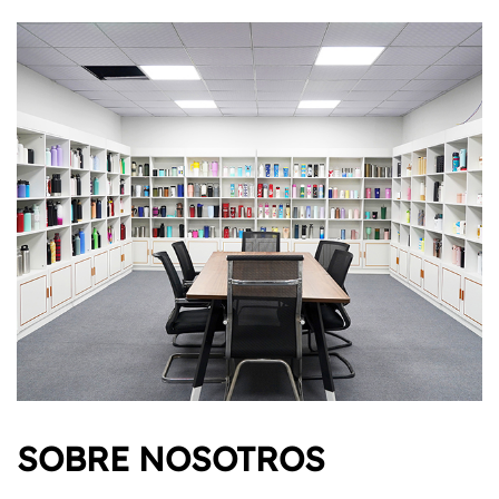
sorbo.
En resumen, la botella de agua deportiva de acero
inoxidable 304 para exteriores es más que un simple
recipiente de hidratación; es una pieza de
declaración para el explorador moderno. Con su
diseño llamativo, características personalizables,
construcción de alta calidad y rendimiento estelar,
está preparado para convertirse en su compañero
de confianza en cada viaje. Abrace la funcionalidad
sin sacrificar el estilo: abrace la esencia de la
aventura con esta botella de agua.
SOBRE NOSOTROS