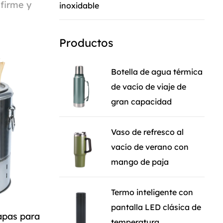
firme y
inoxidable
Productos
a
Botella de agua térmica
 a las
de vacío de viaje de
deseadas.
gran capacidad
Vaso de refresco al
vacío de verano con
e Stove.
mango de paja
tar del
rinda
Termo inteligente con
pantalla LED clásica de
apas para
temperatura