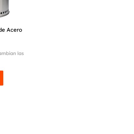
as de la
almente
 que
de Acero
ambian las
ompacto.
tiza una
 Disfruta
ntroles