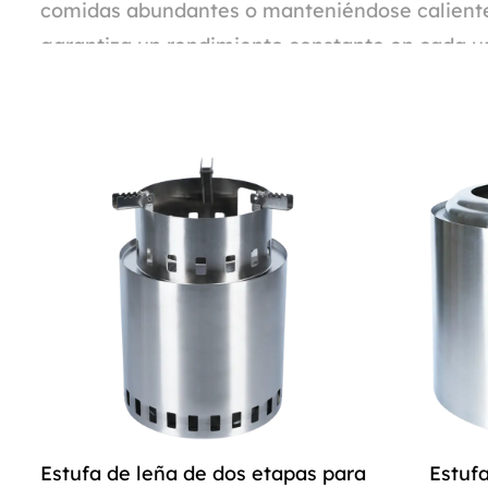
comidas abundantes o manteniéndose caliente d
garantiza un rendimiento constante en cada u
Combustión libre de humo:
Experimente una combustión limpia y eficient
combustión libre de humos, reduciendo el impa
molestas nubes de humo y podrá disfrutar de su
Salida de fuego robusta:
Encienda fuegos fuertes con facilidad utilizan
Con su potente potencia de fuego, puedes herv
calor de un fuego crepitante. Ya sea que esté e
calor confiable cuando lo necesita.
Estufa de leña de dos etapas para
Estuf