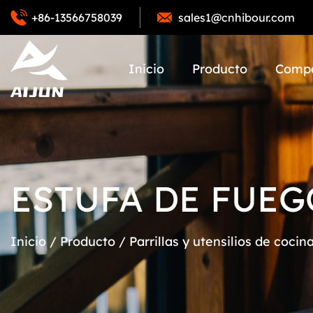
+86-13566758039
sales1@cnhibour.com
Inicio
Producto
Comp
ESTUFA DE FUEG
Inicio
/
Producto
/
Parrillas y utensilios de cocin