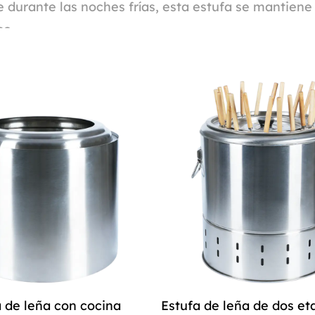
urante las noches frías, esta estufa se mantiene 
so.
e con Fire Stove. Su innovador diseño promueve un
cto ambiental y mejorando el confort. Dígale adiós
s experiencias al aire libre sin interrupciones no 
do las poderosas capacidades de calefacción de Fir
ir agua rápidamente, cocinar o simplemente disfru
n la naturaleza o en su patio trasero, esta estufa b
a de leña con cocina
Estufa de leña de dos et