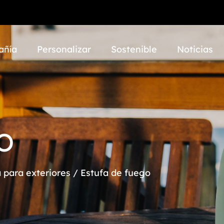
añía
Personalizar
Sostenible
Noticias
O
a para exteriores
/
Estufa de fuego