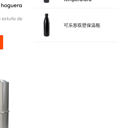
e hoguera
ón del
 estufa de
ga la
可乐形双壁保温瓶
o
ón
ses más
prioriza