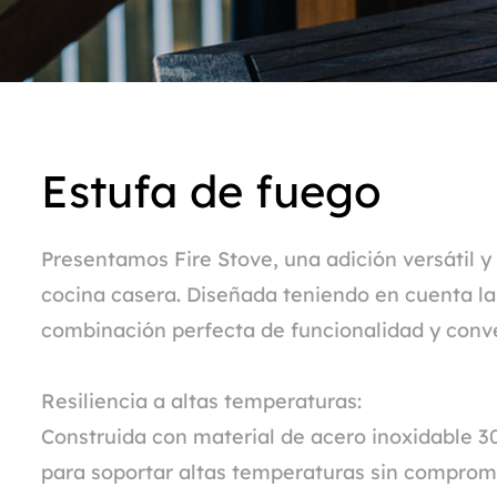
Estufa de fuego
Presentamos Fire Stove, una adición versátil y 
cocina casera. Diseñada teniendo en cuenta la 
combinación perfecta de funcionalidad y conv
Resiliencia a altas temperaturas:
Construida con material de acero inoxidable 30
para soportar altas temperaturas sin comprome