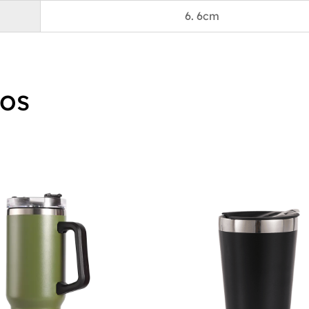
permanezcan selladas de forma segura, evitando der
6. 6cm
fugas incluso durante los viajes turbulentos.
La base del vaso está cuidadosamente equipada con 
almohadilla contorneada para tazas, diseñada por ex
caber cómodamente en varios portavasos de automóvi
dos
característica garantiza una colocación estable y segu
acomodando diferentes modelos de vehículos con facil
sea que esté navegando por el tráfico de la ciudad o
emprendiendo un viaje por carretera a través del país,
ergonómico y el ajuste seguro de este vaso garantiza
experiencia de hidratación agradable y sin derrames.
El exterior elegante y ordenado del vaso es un reflejo 
diseño funcional, que se centra en lo que realmente im
proporcionar un recipiente espacioso, seguro y elegan
bebidas favoritas. La simplicidad del diseño garantiz
complemente perfectamente el interior de cualquier a