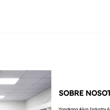
SOBRE NOSO
Yongkang Aijun Industry & 