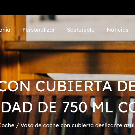
añía
Personalizar
Sostenible
Noticias
CON CUBIERTA D
DAD DE 750 ML 
Coche
/
Vaso de coche con cubierta deslizante azu