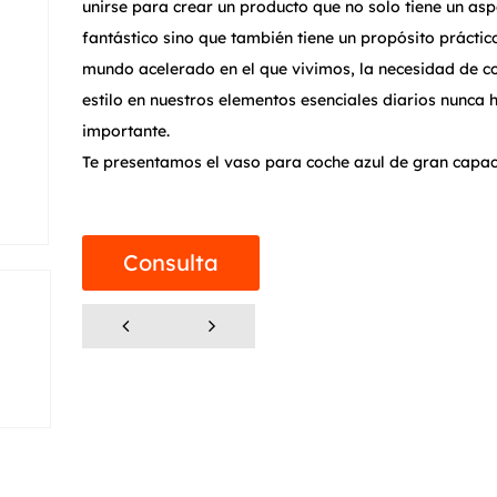
unirse para crear un producto que no solo tiene un as
fantástico sino que también tiene un propósito práctico
mundo acelerado en el que vivimos, la necesidad de 
estilo en nuestros elementos esenciales diarios nunca 
importante.
Te presentamos el vaso para coche azul de gran capa
posavasos de 750 ml, tu mejor compañero para viajes 
Este vaso de tamaño generoso está diseñado para sac
durante períodos prolongados, lo que garantiza que 
Consulta
hidratado sin necesidad de rellenarlo con frecuencia. 
capacidad bien pensada no sólo satisface las demanda
largos, sino que también se adapta a varios tamaños 
portavasos para automóviles, proporcionando un ajus
en una amplia gama de modelos de vehículos.
Elaborado con una capa interior de acero inoxidable 
capa exterior de acero inoxidable 201, este vaso garan