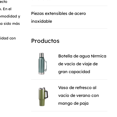
pecto
. En el
Piezas extensibles de acero
comodidad y
inoxidable
ha sido más
cidad con
Productos
largos.
iar su sed
Botella de agua térmica
se mantenga
de vacío de viaje de
Su
gran capacidad
s de viajes
de
Vaso de refresco al
te estable
vacío de verano con
mango de paja
304 y una
tiza la