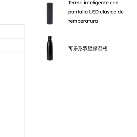
o interior
Termo inteligente con
ón y sus
pantalla LED clásica de
das
temperatura
. El
ncia sino
il de
可乐形双壁保温瓶
e que el
 para sus
 viaje o en
e gran
do en su
elegante
bida suave y
a comodidad
as