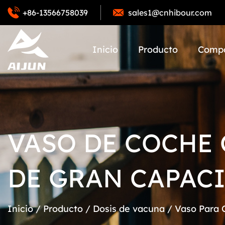
+86-13566758039
sales1@cnhibour.com
Inicio
Producto
Comp
VASO DE COCHE 
DE GRAN CAPACI
Inicio
/
Producto
/
Dosis de vacuna
/
Vaso Para 