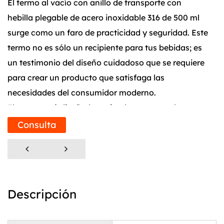
El termo al vacío con anillo de transporte con
hebilla plegable de acero inoxidable 316 de 500 ml
surge como un faro de practicidad y seguridad. Este
termo no es sólo un recipiente para tus bebidas; es
un testimonio del diseño cuidadoso que se requiere
para crear un producto que satisfaga las
necesidades del consumidor moderno.
El termo está diseñado teniendo en cuenta la
ergonomía, lo que garantiza que se ajuste
Consulta
cómodamente a la mano. El área de agarre
presenta un diseño cóncavo que no solo luce
elegante sino que también proporciona un agarre
seguro y cómodo. Este toque cuidadoso hace que
Descripción
sea fácil llevar su termo, ya sea que esté caminando
al trabajo o caminando por un sendero.