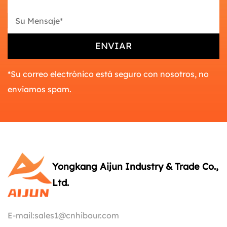
*Su correo electrónico está seguro con nosotros, no
enviamos spam.
Yongkang Aijun Industry & Trade Co.,
Ltd.
E-mail:
sales1@cnhibour.com