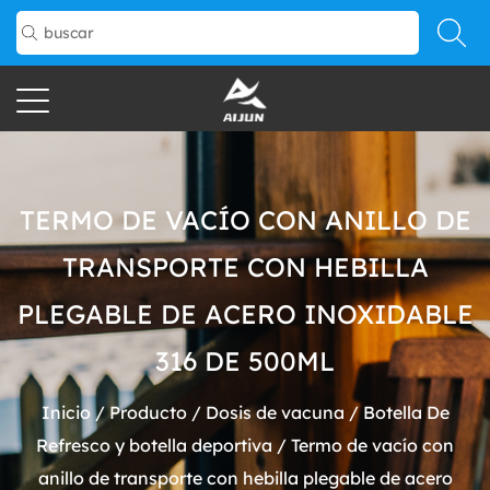
TERMO DE VACÍO CON ANILLO DE
TRANSPORTE CON HEBILLA
PLEGABLE DE ACERO INOXIDABLE
316 DE 500ML
Inicio
/
Producto
/
Dosis de vacuna
/
Botella De
Refresco y botella deportiva
/
Termo de vacío con
anillo de transporte con hebilla plegable de acero