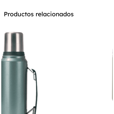
diseñado para mantener la temperatura de su
bebida, manteniéndola caliente o fría durante
Productos relacionados
períodos prolongados, según su preferencia.
Construido con acero inoxidable 316 de grado
médico, este termo no solo es robusto sino también
seguro para el consumo. El acero inoxidable 316 es
conocido por su resistencia a la corrosión y
durabilidad, lo que lo convierte en un material ideal
para un termo que se utilizará a diario. Para
aquellos que tienen requisitos o preferencias
específicas, el termo también se puede personalizar
con otros tipos de acero inoxidable, asegurando
que satisfaga las necesidades individuales de cada
usuario.
Una de las características más destacadas de este