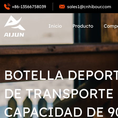
+86-13566758039
sales1@cnhibour.com
Inicio
Producto
Comp
BOTELLA DEPORT
DE TRANSPORTE
CAPACIDAD DE 9