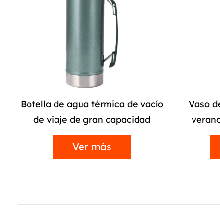
ío
Vaso de refresco al vacío de
Taza abri
verano con mango de paja
inoxi
Ver más