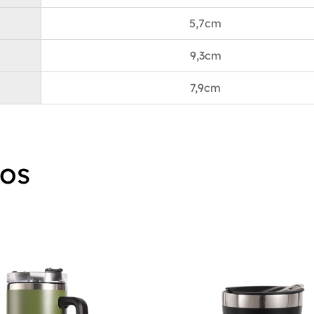
durante un descanso en una agenda ocupada cuando n
5,7cm
impulso rápido de hidratación sin ensuciar.
9,3cm
No se debe pasar por alto el atractivo estético de la bo
diseño elegante y minimalista irradia una sensación d
7,9cm
sofisticación. El color negro le da un aspecto elegante 
atemporal que complementa cualquier estilo personal.
esté en el gimnasio, de excursión o simplemente viaja
botella es tanto una declaración de moda como una so
dos
hidratación.
Una de las características más notables de la botella 
con boca de pajita y mango negro de gran capacidad 
es su atractivo universal. Está diseñado para satisface
necesidades de todos los grupos de edad, lo que lo co
una opción ideal para familias. Los padres pueden util
sus desplazamientos diarios, mientras que los niños p
disfrutarlo durante la escuela o las actividades deport