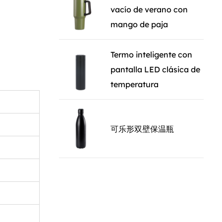
vacío de verano con
iseño
mango de paja
ta
io
Termo inteligente con
ue la
pantalla LED clásica de
astas de las
temperatura
ar de su
ana, lo que
a su bolso.
可乐形双壁保温瓶
a quienes
tenerse
el diseño
un flujo de
 derrames y
namiento o