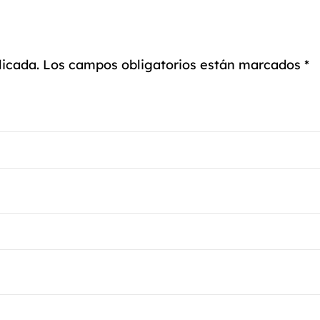
o viajeros; es para cualquiera que quiera mantenerse 
con estilo, sin importar dónde lo lleve su día.
blicada. Los campos obligatorios están marcados *