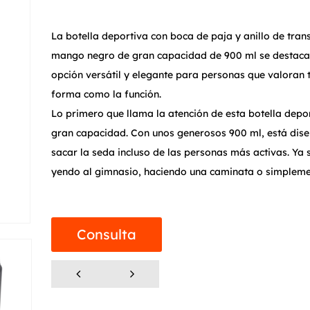
La botella deportiva con boca de paja y anillo de tran
mango negro de gran capacidad de 900 ml se destac
opción versátil y elegante para personas que valoran 
forma como la función.
Lo primero que llama la atención de esta botella depor
gran capacidad. Con unos generosos 900 ml, está dis
sacar la seda incluso de las personas más activas. Ya 
yendo al gimnasio, haciendo una caminata o simplem
haciendo recados, esta botella le asegura tener sufici
para mantenerse fresco durante todo el día. Su atracti
lo hace adecuado para diversos entornos, desde la ofi
Consulta
el aire libre.
Una de las características más destacadas de esta bote
práctico anillo de transporte. El asa negra, junto con la
anilla de transporte, permiten un fácil transporte. Ya s