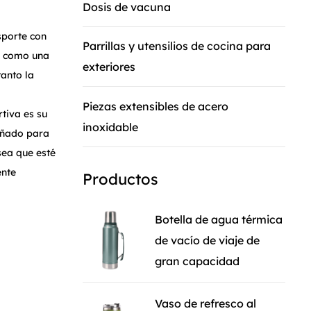
Dosis de vacuna
sporte con
Parrillas y utensilios de cocina para
a como una
exteriores
tanto la
Piezas extensibles de acero
tiva es su
inoxidable
eñado para
sea que esté
ente
Productos
ente agua
vo universal
Botella de agua térmica
cina hasta
de vacío de viaje de
gran capacidad
lla es su
 resistente
Vaso de refresco al
ea que esté